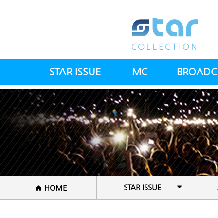
STAR ISSUE
MC
BROADC
스타칼럼
아나운서(여)
전체방
스타뉴스
아나운서(남)
전문
스컬 갤러리
건강트
공지사항
방송PD
셰
STAR ISSUE
HOME
국