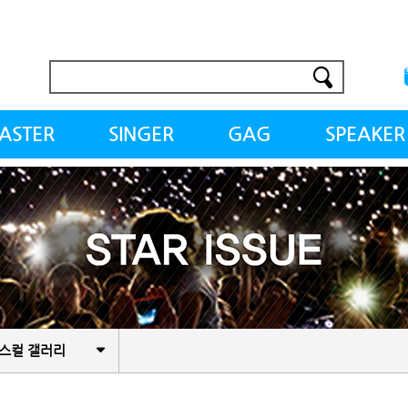
ASTER
SINGER
GAG
SPEAKER
송인
여자가수
개그우먼
스타강사
의사
남자가수
개그맨
전문교수
레이너
걸그룹
BJ
&작가
보이그룹
유튜버
프
트로트
스컬 갤러리
악
힙합&DJ
락&밴드