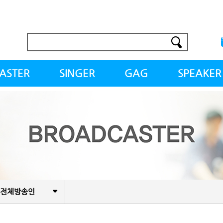
ASTER
SINGER
GAG
SPEAKER
송인
여자가수
개그우먼
스타강사
의사
남자가수
개그맨
전문교수
레이너
걸그룹
BJ
&작가
보이그룹
유튜버
프
트로트
전체방송인
악
힙합&DJ
락&밴드