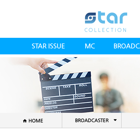
STAR ISSUE
MC
BROADC
스타칼럼
아나운서(여)
전체방
스타뉴스
아나운서(남)
전문
스컬 갤러리
건강트
공지사항
방송PD
셰
BROADCASTER
HOME
국