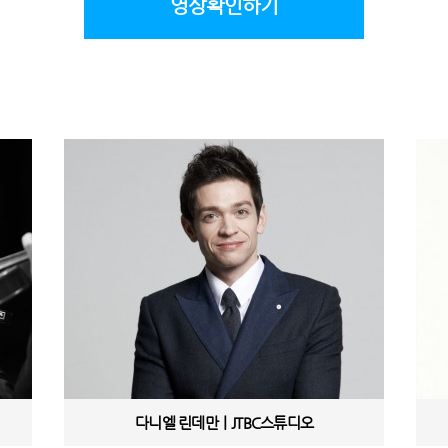
영상확인하기
다니엘 린데만ㅣJTBC스튜디오