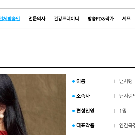
전체방송인
전문의사
건강트레이너
방송PD&작가
셰프
이름
낸시랭
소속사
낸시랭의
편성인원
1명
대표작품
인간극