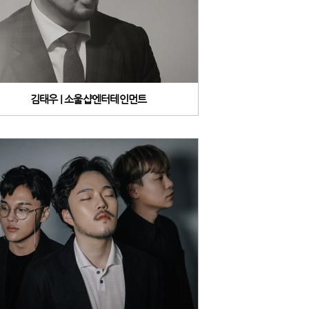
김태우 | 소울샵엔터테인먼트