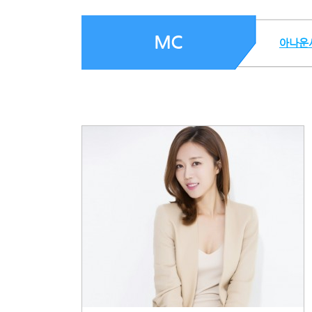
MC
아나운서