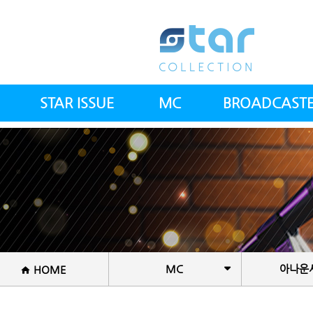
STAR ISSUE
MC
BROADCAST
스타칼럼
아나운서(여)
전체방송인
스타뉴스
아나운서(남)
전문의사
스컬 갤러리
건강트레이너
공지사항
방송PD&작가
셰프
MC
아나운서
HOME
국악