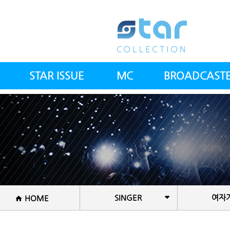
STAR ISSUE
MC
BROADCAST
스타칼럼
아나운서(여)
전체방송인
스타뉴스
아나운서(남)
전문의사
스컬 갤러리
건강트레이너
공지사항
방송PD&작가
셰프
SINGER
여자
HOME
국악