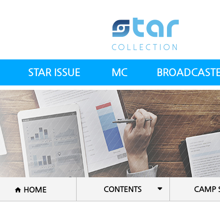
STAR ISSUE
MC
BROADCAST
스타칼럼
아나운서(여)
전체방송인
스타뉴스
아나운서(남)
전문의사
스컬 갤러리
건강트레이너
공지사항
방송PD&작가
셰프
CONTENTS
CAMP 
HOME
국악