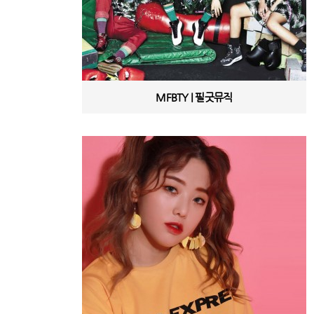
MFBTY | 필굿뮤직