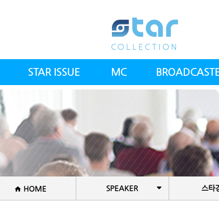
STAR ISSUE
MC
BROADCAST
스타칼럼
아나운서(여)
전체방송인
스타뉴스
아나운서(남)
전문의사
스컬 갤러리
건강트레이너
공지사항
방송PD&작가
셰프
SPEAKER
스타
HOME
국악