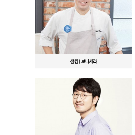
샘킴 | 보나세라