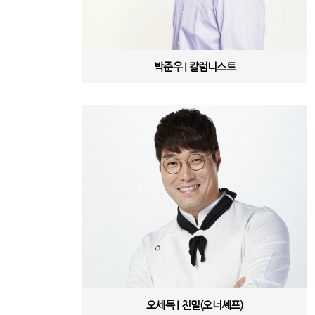
박준우 | 칼럼니스트
오세득 | 친밀(오너셰프)