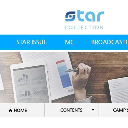
STAR ISSUE
MC
BROADCAST
스타칼럼
아나운서(여)
전체방송인
스타뉴스
아나운서(남)
전문의사
스컬 갤러리
건강트레이너
공지사항
방송PD&작가
셰프
CONTENTS
CAMP 
HOME
국악