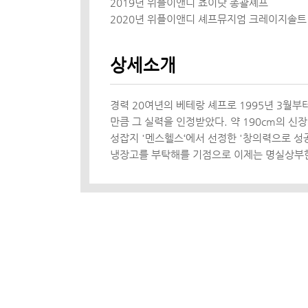
2019년 위플이앤디 쵸이닷 총괄셰프
2020년 위플이앤디 셰프뮤지엄 크레이지솔트
상세소개
경력 20여년의 베테랑 셰프로 1995년 3월부
만큼 그 실력을 인정받았다. 약 190cm의 신
성잡지 '멘스헬스‘에서 선정한 '창의력으로 성공
냉장고를 부탁해를 기점으로 이제는 명실상부한 